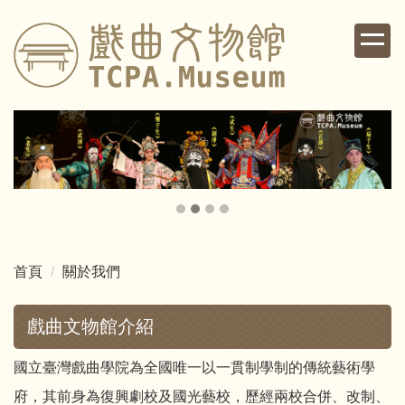
跳
到
主
要
內
容
區
首頁
關於我們
戲曲文物館介紹
國立臺灣戲曲學院為全國唯一以一貫制學制的傳統藝術學
府，其前身為復興劇校及國光藝校，歷經兩校合併、改制、