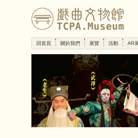
跳
到
主
要
內
容
回首頁
關於我們
展覽
活動
AR
區