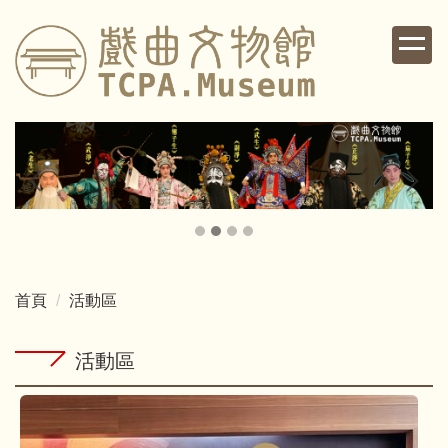
跳
到
主
要
內
容
區
首頁
活動區
活動區