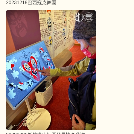
20231218巴西寇克舞團