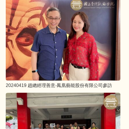
20240419 趙總經理善意-鳳凰藝能股份有限公司參訪