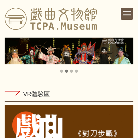
跳
到
主
要
內
容
區
VR體驗區