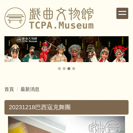
跳
到
主
要
內
容
區
首頁
最新消息
20231218巴西寇克舞團