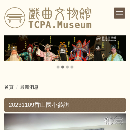
跳
到
主
要
內
容
區
首頁
最新消息
20231109香山國小參訪