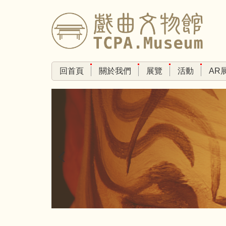
跳
到
主
要
內
容
回首頁
關於我們
展覽
活動
AR
區