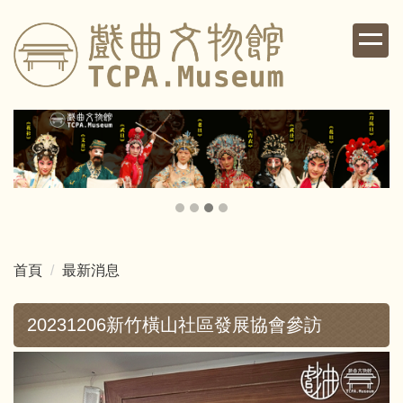
跳
到
主
要
內
容
區
首頁
最新消息
20231206新竹橫山社區發展協會參訪