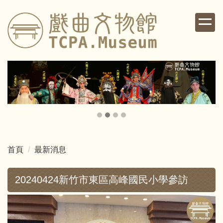
跳
到
主
要
內
容
區
首頁
最新消息
20240424新竹市東區高峰國民小學參訪